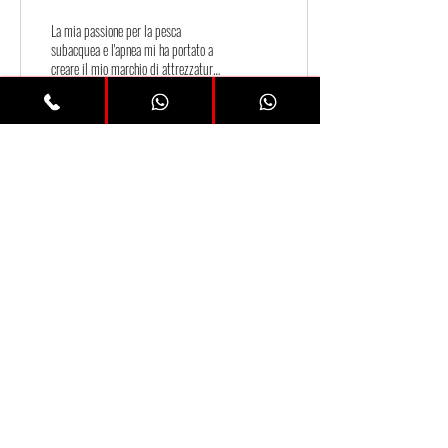
La mia passione per la pesca
subacquea e l'apnea mi ha portato a
creare il mio marchio di attrezzatura
per la pesca subacquea e l'apnea...
58
0
Avviso legale
politica sulla riservatezza
termini e condizioni
Uso dei cookie