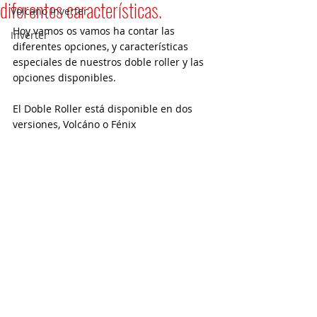
diferentes características.
Volcano Inverter
Hoy vamos os vamos ha contar las 
Inverter
diferentes opciones, y características 
especiales de nuestros doble roller y las 
opciones disponibles.
El Doble Roller está disponible en dos 
versiones, Volcáno o Fénix 