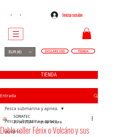
Inicia sesión
DOLLARS USD
TIENDA
EUR (€)
TIENDA
Entrada
Pesca submarina y apnea.
SORIATEC
Pesca submarina y apnea.
23 oct 2024
1 min de lectura
Doble roller Fénix o Volcáno y sus
Volcano