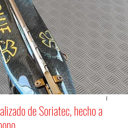
alizado de Soriatec, hecho a
bono.