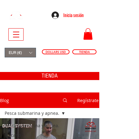
Inicia sesión
DOLLARS USD
TIENDA
EUR (€)
TIENDA
Blog
Regístrate
Pesca submarina y apnea.
Pesca submarina y apnea.
Volcano