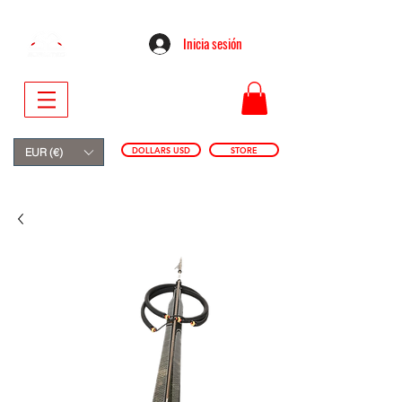
Inicia sesión
DOLLARS USD
STORE
EUR (€)