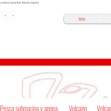
 La colonia, Santa Pola Alicante, España
Inicio
Pesca submarina y apnea.
Volcano
Volcan