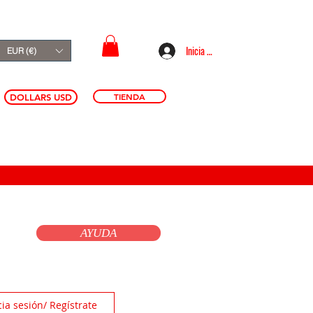
Inicia sesión
EUR (€)
TIENDA
DOLLARS USD
AYUDA
cia sesión/ Regístrate