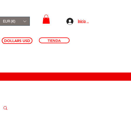
Inicia sesión
EUR (€)
TIENDA
DOLLARS USD