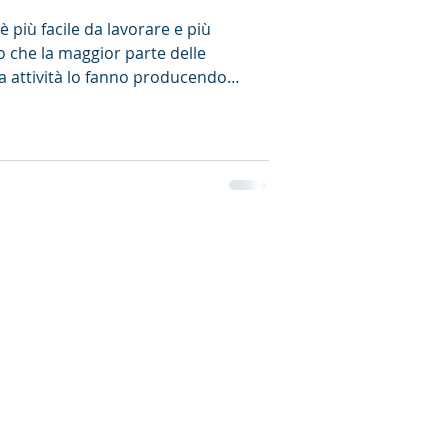
è più facile da lavorare e più
 che la maggior parte delle
a attività lo fanno producendo
to le nostre prime Arrow in legno
ziato a ricoprirlo con fibra di
di qualità superiore che proteggeva
aspetto più sportivo e meno rustico.
il carbonio era un materiale che re