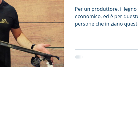
Per un produttore, il legno 
economico, ed è per questo
persone che iniziano quest
legno; noi abbiamo realizza
nel 2010. Abbiamo subito ini
carbonio: era un prodotto 
il legno e gli conferiva un 
Ma ci siamo resi conto che 