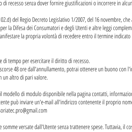
tto di recesso senza dover fornire giustificazioni o incorrere in alcu
o 102.d) del Regio Decreto Legislativo 1/2007, del 16 novembre, che 
per la Difesa dei Consumatori e degli Utenti e altre leggi complem
nifestare la propria volontà di recedere entro il termine indicato e
 di tempo per esercitare il diritto di recesso.
ascorse 48 ore dall'annullamento, potrai ottenere un buono con l
un altro di pari valore.
 il modello di modulo disponibile nella pagina contatti, informazio
tente può inviare un'e-mail all'indirizzo contenente il proprio nome
 soriatec.pro@gmail.com
e somme versate dall'Utente senza trattenere spese. Tuttavia, il cos