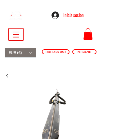
Inicia sesión
DOLLARS USD
NEGOZIO
EUR (€)