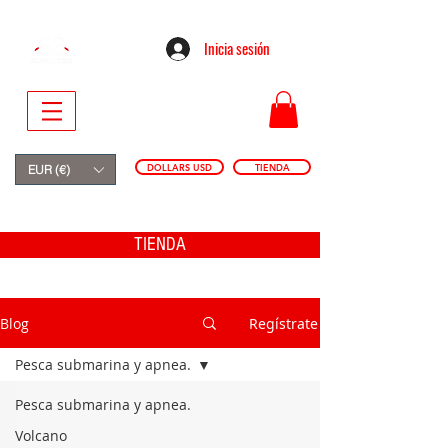
Inicia sesión
DOLLARS USD
TIENDA
EUR (€)
TIENDA
Blog
Regístrate
Pesca submarina y apnea.
Pesca submarina y apnea.
Volcano