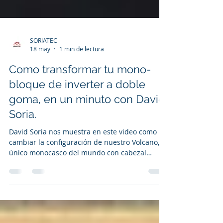
SORIATEC
18 may
1 min de lectura
Como transformar tu mono-
bloque de inverter a doble
goma, en un minuto con David
Soria.
David Soria nos muestra en este video como
cambiar la configuración de nuestro Volcano,el
único monocasco del mundo con cabezal
intercambiable y porque la fibra de carbono es
superior a la madera y tanto las nuevas
generaciones como los veteranos ya la eligen
como la mejor opción para pesca submarina.