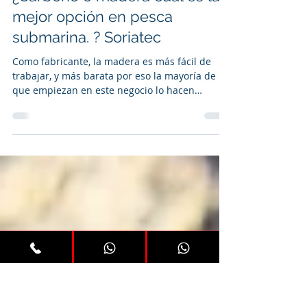
SORIATEC
4 feb
2 min de lectura
¿Carbono o madera cual es la
mejor opción en pesca
submarina. ? Soriatec
Como fabricante, la madera es más fácil de
trabajar, y más barata por eso la mayoría de los
que empiezan en este negocio lo hacen
haciendo madera, nuestros primeros Arrows
los fabricamos en madera allá por el año 2010.
Pronto empezamos a forrar con carbono, era
un producto con más calidad que protegía la
madera y le daba un aspecto más deportivo y
menos rustico. Pero nos dimos cuenta que el
carbono era una material que resistía mejor al
tiempo, aunque su precio era más ele