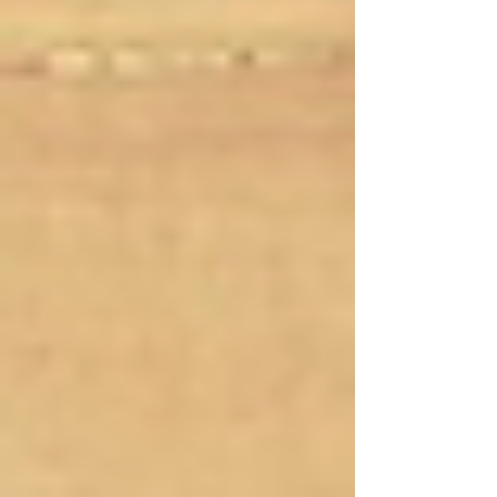
Video completo con subtítulos en todos los
idiomas en nuestro canal de Youtube.
SORIATEC TEAM #soriatec #pescasub
#fibradecarbono