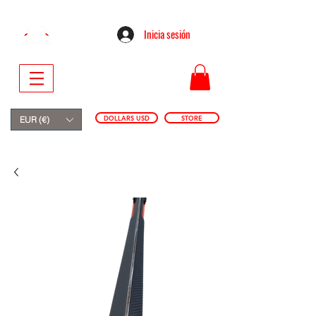
Inicia sesión
DOLLARS USD
STORE
EUR (€)