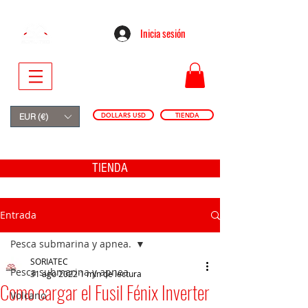
Inicia sesión
DOLLARS USD
TIENDA
EUR (€)
TIENDA
Entrada
Pesca submarina y apnea.
SORIATEC
Pesca submarina y apnea.
31 ago 2022
1 min de lectura
Como cargar el Fusil Fénix Inverter
Volcano