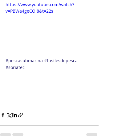
https://www.youtube.com/watch?
v=PBWa4geCOI8&t=22s
#pescasubmarina
#fusilesdepesca
#soriatec