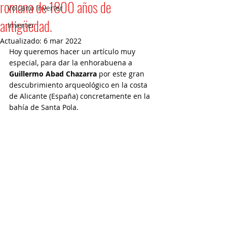
romana de 1800 años de
Volcano Inverter
antigüedad.
Inverter
Actualizado:
6 mar 2022
Hoy queremos hacer un artículo muy 
especial, para dar la enhorabuena a 
Guillermo Abad Chazarra
 por este gran 
descubrimiento arqueológico en la costa 
de Alicante (España) concretamente en la 
bahía de Santa Pola. 