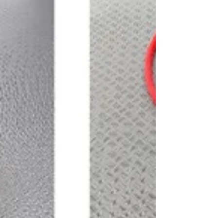
produzione artigianali. Spediamo in tutto il
mondo e offriamo una garanzia di due anni.
Personalizziamo ogni dettaglio, dai motivi
mimetici ad alcuni dei nostri componenti;
possiamo aggiungere il tuo nome oppure puoi
scegliere modelli completi o semi-assemblati.
Disponiamo della più ampia g