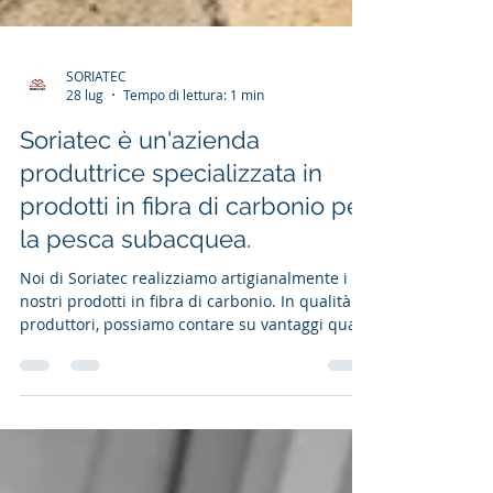
SORIATEC
28 lug
Tempo di lettura: 1 min
Soriatec è un'azienda
produttrice specializzata in
prodotti in fibra di carbonio per
la pesca subacquea.
Noi di Soriatec realizziamo artigianalmente i
nostri prodotti in fibra di carbonio. In qualità di
produttori, possiamo contare su vantaggi quali
la possibilità di creare un prodotto
personalizzato in esclusiva per voi e una
garanzia diretta di 2 anni direttamente dalla
fabbrica. Disponiamo di una vasta gamma di