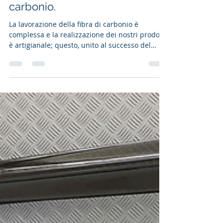
SORIATEC
13 giu
Tempo di lettura: 2 min
Soriatec, la nuova era della
pesca subacquea, fibra di
carbonio.
La lavorazione della fibra di carbonio è
complessa e la realizzazione dei nostri prodotti
è artigianale; questo, unito al successo del
nostro marchio a livello internazionale, fa sì
che i tempi di consegna possano talvolta
raggiungere le 6 settimane. Vale la pena
aspettare e pagare di più per un fucile
subacqueo quando sul mercato esistono
diverse opzioni più economiche che non
richiedono tempi di attesa? La risposta a
questa domanda sta nei nostri clienti, che
attendono pazi