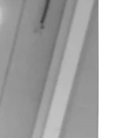
fucili subacquei e pinne ad alte prestazioni.
Progettiamo i nostri prodotti da zero e creiamo
i nostri stampi, curando ogni dettaglio fino alla
finitura finale. Abbiam