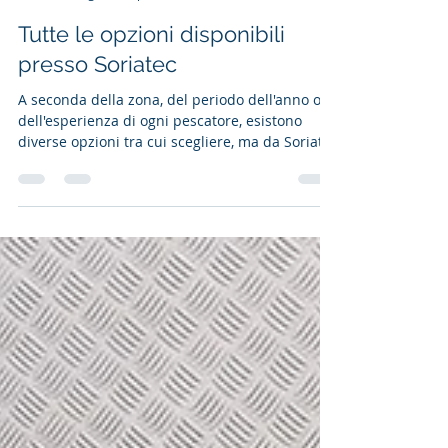
SORIATEC
8 mag
Tempo di lettura: 1 min
Tutte le opzioni disponibili
presso Soriatec
A seconda della zona, del periodo dell'anno o
dell'esperienza di ogni pescatore, esistono
diverse opzioni tra cui scegliere, ma da Soriatec
le abbiamo tutte, con la nostra vasta gamma e
le molteplici possibilità di personalizzazione, e
misure che vanno da 85 a 135 cm. Oggi ve ne
mostriamo alcune. Gomme doppie o triple
convenzionali, a doppio rullo o Inverter,
monoscocca Volcano e Leviathan oppure tubi