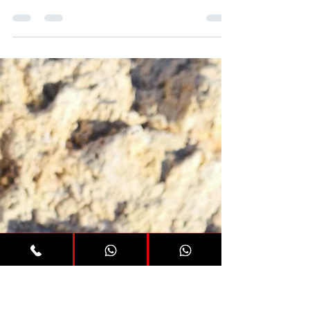
SORIATEC
30 gen
Tempo di lettura: 2 min
Phoenix e Phoenix XL di
Soriatec offrono versatilità,
precisione e potenza.
Oggi esamineremo le caratteristiche del Fenix o
Fenix XL, i suoi componenti e i modelli
disponibili: doppia gomma, tripla gomma, rullo,
doppio rullo e inverter. La Phoenix è
disponibile nelle misure da 85 a 110 cm e la
Phoenix XL da 85 a 130 cm è un po' più larga
nella sua forma a seppia aumentandone la
galleggiabilità, le gomme sono da 14 o 16 mm e
le frecce sono da 6,5, 7 o 7,5 mm a seconda
della configurazione. Per le frecce da 8 mm
possiamo sostituire il tubo Fenix con il